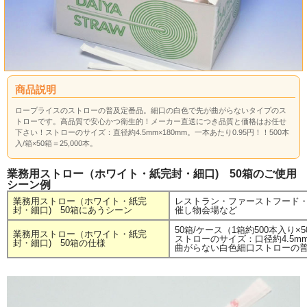
商品説明
ロープライスのストローの普及定番品。細口の白色で先が曲がらないタイプのス
トローです。高品質で安心かつ衛生的！メーカー直送につき品質と価格はお任せ
下さい！ストローのサイズ：直径約4.5mm×180mm。一本あたり0.95円！！500本
入/箱×50箱＝25,000本。
業務用ストロー（ホワイト・紙完封・細口) 50箱のご使用
シーン例
業務用ストロー（ホワイト・紙完
レストラン・ファーストフード
封・細口) 50箱にあうシーン
催し物会場など
50箱/ケース（1箱約500本入り×50
業務用ストロー（ホワイト・紙完
ストローのサイズ：口径約4.5mm
封・細口) 50箱の仕様
曲がらない白色細口ストローの